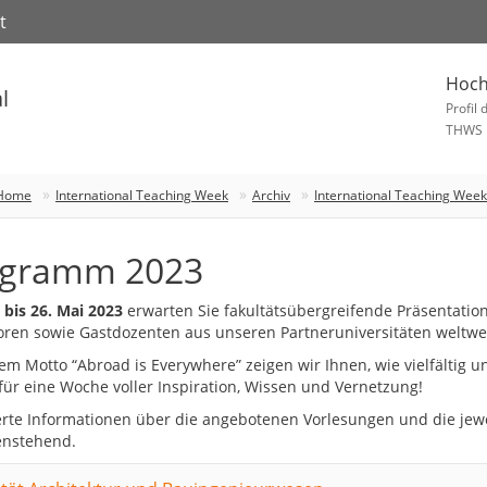
t
Hoch
l
Profil 
THWS
@Home
International Teaching Week
Archiv
International Teaching Wee
ogramm 2023
 bis 26. Mai 2023
erwarten Sie fakultätsübergreifende Präsentati
oren sowie Gastdozenten aus unseren Partneruniversitäten weltwei
em Motto “Abroad is Everywhere” zeigen wir Ihnen, wie vielfältig 
 für eine Woche voller Inspiration, Wissen und Vernetzung!
ierte Informationen über die angebotenen Vorlesungen und die jew
enstehend.