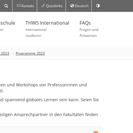
Kontakt
Quicklinks
Deutsch
schule
THWS International
FAQs
der
International
Fragen und
studieren
Antworten
k 2023
Programme 2023
onen und Workshops von Professorinnen und
t.
und spannend globales Lernen sein kann. Seien Sie
eiligen Ansprechpartner in den Fakultäten finden