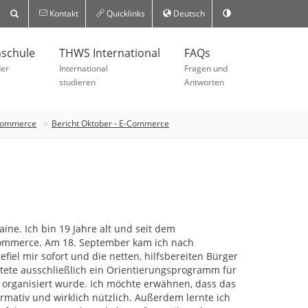
Kontakt
Quicklinks
Deutsch
schule
THWS International
FAQs
der
International
Fragen und
studieren
Antworten
-Commerce
Bericht Oktober - E-Commerce
ine. Ich bin 19 Jahre alt und seit dem
Commerce. Am 18. September kam ich nach
iel mir sofort und die netten, hilfsbereiten Bürger
tete ausschließlich ein Orientierungsprogramm für
e organisiert wurde. Ich möchte erwähnen, dass das
nformativ und wirklich nützlich. Außerdem lernte ich