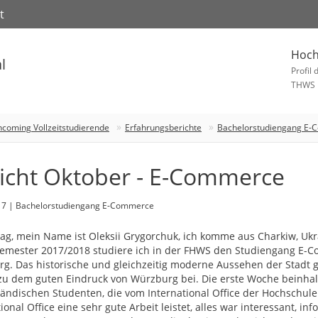
t
Hoch
l
Profil 
THWS
ncoming Vollzeitstudierende
Erfahrungsberichte
Bachelorstudiengang E
icht Oktober - E-Commerce
17 | Bachelorstudiengang E-Commerce
ag, mein Name ist Oleksii Grygorchuk, ich komme aus Charkiw, Ukra
emester 2017/2018 studiere ich in der FHWS den Studiengang E-
g. Das historische und gleichzeitig moderne Aussehen der Stadt gef
zu dem guten Eindruck von Würzburg bei. Die erste Woche beinhal
ländischen Studenten, die vom International Office der Hochschul
ional Office eine sehr gute Arbeit leistet, alles war interessant, i