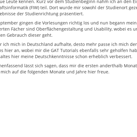
eue Leute kennen. Kurz vor dem Studienbeginn nahm ich an den Ei
aftsinformatik (FIW) teil. Dort wurde mir sowohl der Studienort gez
ebnisse der Studienrichtung präsentiert.
eptember gingen die Vorlesungen richtig los und nun begann mein
ierten Fächer sind Oberflächengestaltung und Usability, wobei es
nten Gebrauch dieser geht.
er ich mich in Deutschland aufhalte, desto mehr passe ich mich d
s hier an, wobei mir die GAT Tutorials ebenfalls sehr geholfen 
altes hier meine Deutschkenntnisse schon erheblich verbessert.
nfassend lässt sich sagen, dass mir die ersten anderthalb Monat
 mich auf die folgenden Monate und Jahre hier freue.