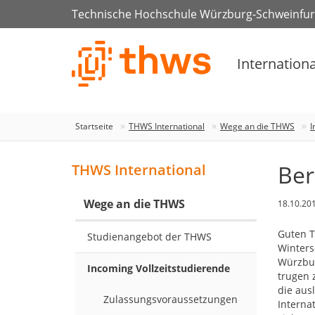
Technische Hochschule Würzburg-Schweinfur
Internationa
Startseite
THWS International
Wege an die THWS
I
Ber
THWS International
Wege an die THWS
18.10.20
Guten T
Studienangebot der THWS
Winters
Würzbur
Incoming Vollzeitstudierende
trugen 
die aus
Zulassungsvoraussetzungen
Internat