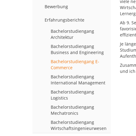
viele n
Bewerbung
Wirtsch
Lernerg
Erfahrungsberichte
Ab 9. S
favoris
Bachelorstudiengang
effizie
Architektur
Je läng
Bachelorstudiengang
Studium
Business and Engineering
Aufenth
Bachelorstudiengang E-
Zusamme
Commerce
und ich
Bachelorstudiengang
International Management
Bachelorstudiengang
Logistics
Bachelorstudiengang
Mechatronics
Bachelorstudiengang
Wirtschaftsingenieurwesen