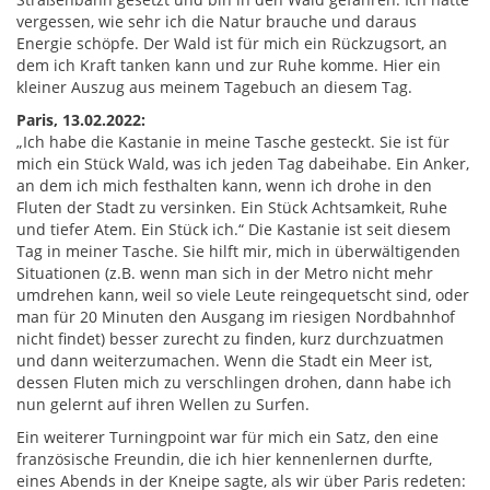
vergessen, wie sehr ich die Natur brauche und daraus
Energie schöpfe. Der Wald ist für mich ein Rückzugsort, an
dem ich Kraft tanken kann und zur Ruhe komme. Hier ein
kleiner Auszug aus meinem Tagebuch an diesem Tag.
Paris, 13.02.2022:
„Ich habe die Kastanie in meine Tasche gesteckt. Sie ist für
mich ein Stück Wald, was ich jeden Tag dabeihabe. Ein Anker,
an dem ich mich festhalten kann, wenn ich drohe in den
Fluten der Stadt zu versinken. Ein Stück Achtsamkeit, Ruhe
und tiefer Atem. Ein Stück ich.“ Die Kastanie ist seit diesem
Tag in meiner Tasche. Sie hilft mir, mich in überwältigenden
Situationen (z.B. wenn man sich in der Metro nicht mehr
umdrehen kann, weil so viele Leute reingequetscht sind, oder
man für 20 Minuten den Ausgang im riesigen Nordbahnhof
nicht findet) besser zurecht zu finden, kurz durchzuatmen
und dann weiterzumachen. Wenn die Stadt ein Meer ist,
dessen Fluten mich zu verschlingen drohen, dann habe ich
nun gelernt auf ihren Wellen zu Surfen.
Ein weiterer Turningpoint war für mich ein Satz, den eine
französische Freundin, die ich hier kennenlernen durfte,
eines Abends in der Kneipe sagte, als wir über Paris redeten: