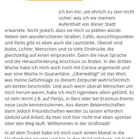
Ich bin mir, um ehrlich zu sein nicht
sicher, was ich vor meinem
Aufenthalt von dieser Stadt
erwartete. Nicht jedoch, dass sie mich so plätten würde.
Neben den wunderschönen Straßen, Cafés, Aussichtspunkten
und Parks gibt es eben auch die Lautstärke. Überall sind
Autos, Lichter, Menschen und so viele Eindrücke, die
gleichzeitig auf einen einprasseln. Dann die neue Sprache
und die Herausforderung Anschluss zu finden. In der dritten
Woche habe ich mich auch noch mit Corona angesteckt und
war eine Woche in Quarantäne. „Überwältigt“ ist das Wort,
was meine Gefühlslage zu diesem Zeitpunkt wahrscheinlich
am besten beschreibt. Und auch wenn überall Menschen um
mich herum waren, habe ich mich irgendwie allein gefühlt. Es
ist sehr leicht z.B. auf Partys, in Bars oder bei Erasmus-Events
neue Leute kennenzulernen. Aus diesen Bekanntschaften
dann jedoch Freundschaften werden zu lassen erfordert
Geduld und Arbeit, da man sich hier nicht mal eben spontan
über den Weg läuft. Willkommen in der Großstadt!
In all dem Trubel habe ich mich nach einem Monat in die
Straßenbahn gesetzt und bin in den Wald gefahren. Ich hatte