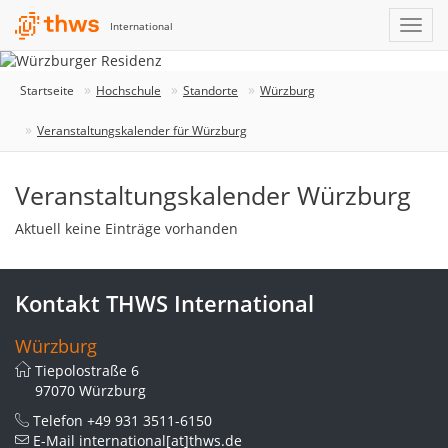
International
Startseite
Hochschule
Standorte
Würzburg
Veranstaltungskalender für Würzburg
Veranstaltungskalender Würzburg
Aktuell keine Einträge vorhanden
Kontakt THWS International
Würzburg
Tiepolostraße 6
97070 Würzburg
Telefon
+49 931 3511-6150
E-Mail
international[at]thws.de