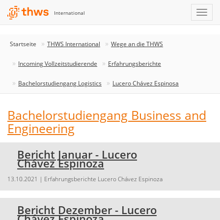
International
Startseite
THWS International
Wege an die THWS
Incoming Vollzeitstudierende
Erfahrungsberichte
Bachelorstudiengang Logistics
Lucero Chávez Espinosa
Bachelorstudiengang Business and
Engineering
Bericht Januar - Lucero
Chávez Espinoza
13.10.2021
| Erfahrungsberichte Lucero Chávez Espinoza
Bericht Dezember - Lucero
Chávez Espinoza