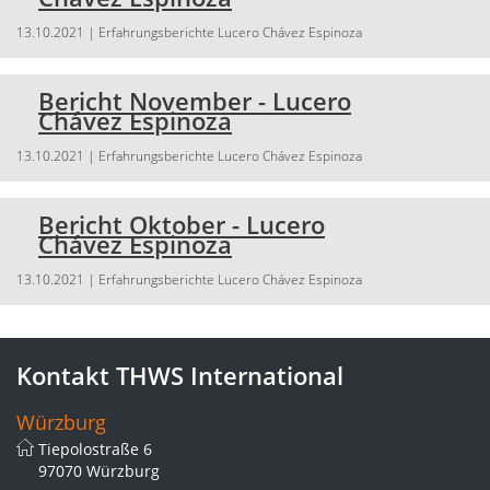
13.10.2021
| Erfahrungsberichte Lucero Chávez Espinoza
Bericht November - Lucero
Chávez Espinoza
13.10.2021
| Erfahrungsberichte Lucero Chávez Espinoza
Bericht Oktober - Lucero
Chávez Espinoza
13.10.2021
| Erfahrungsberichte Lucero Chávez Espinoza
Kontakt THWS International
Würzburg
Tiepolostraße 6
97070 Würzburg