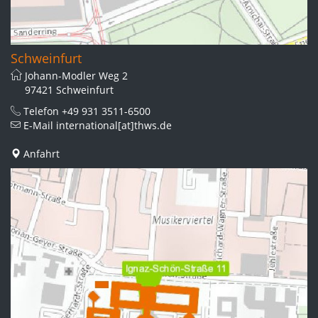
Schweinfurt
Johann-Modler Weg 2
97421 Schweinfurt
Telefon
+49 931 3511-6500
E-Mail
international[at]thws.de
Anfahrt