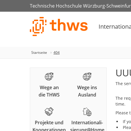
Technische Hochschule Würzburg-Schweinfur
Internationa
Startseite
404
UUU
The ser
Wege an
Wege ins
die THWS
Ausland
The req
time.
Please t
If y
Projekte und
Internationali-
Plea
Kooperationen
sierung@Home