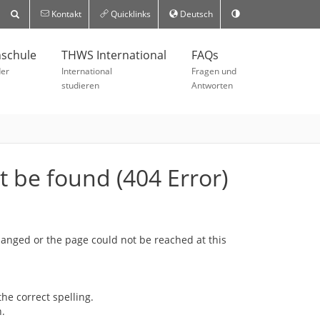
Kontakt
Quicklinks
Deutsch
schule
THWS International
FAQs
der
International
Fragen und
studieren
Antworten
 be found (404 Error)
nged or the page could not be reached at this
he correct spelling.
.