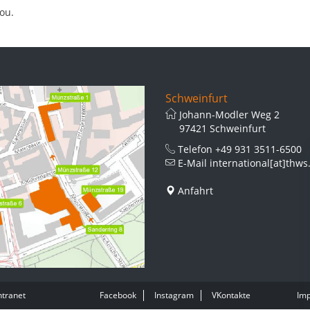
ou.
Schweinfurt
Johann-Modler Weg 2
97421 Schweinfurt
Telefon
+49 931 3511-6500
E-Mail
international[at]thws
Anfahrt
ntranet
Facebook
Instagram
VKontakte
Im