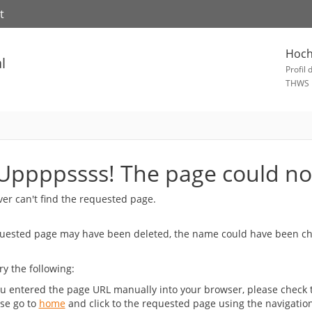
t
Hoch
l
Profil 
THWS
ppppssss! The page could not
ver can't find the requested page.
uested page may have been deleted, the name could have been cha
ry the following:
ou entered the page URL manually into your browser, please check t
se go to
home
and click to the requested page using the navigation